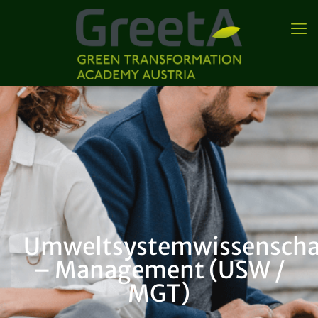
Umweltsystemwissenscha
– Management (USW /
MGT)