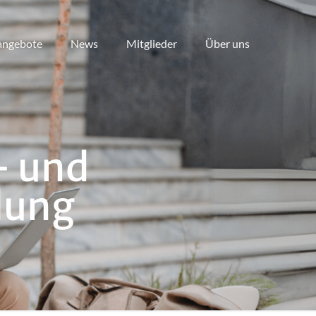
angebote
News
Mitglieder
Über uns
- und
lung