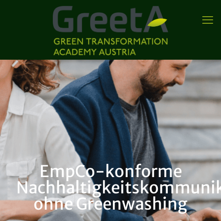
EmpCo-konforme
Nachhaltigkeitskommunik
ohne Greenwashing