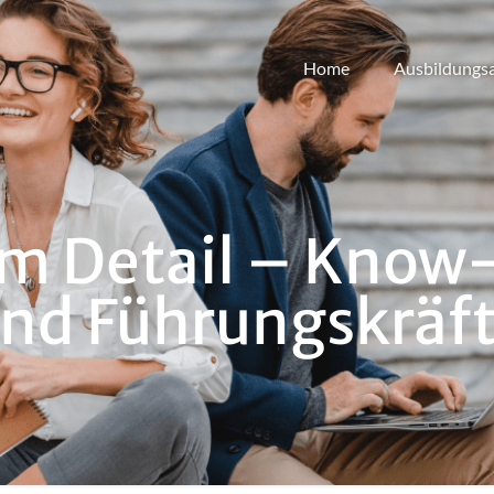
Home
Ausbildungs
m Detail – Know
nd Führungskräf