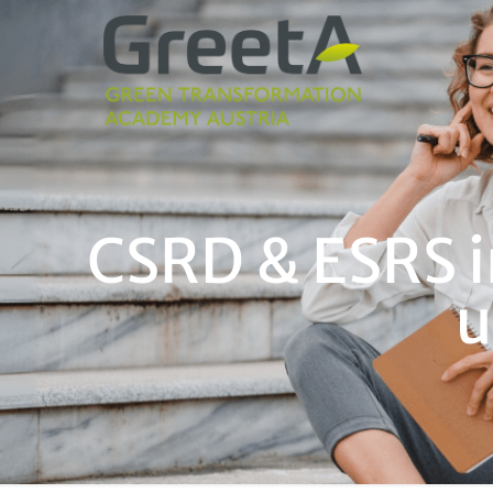
CSRD & ESRS i
u