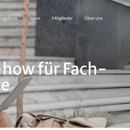
angebote
News
Mitglieder
Über uns
-how für Fach-
te